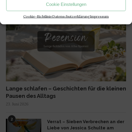
1
Cookie Einstellungen
Cookie-Richtlinie
Datenschutzerklärung
Impressum
Lange schlafen – Geschichten für die kleinen
Pausen des Alltags
23. Juni 2026
2
Verrat – Sieben Verbrechen an der
Liebe von Jessica Schulte am