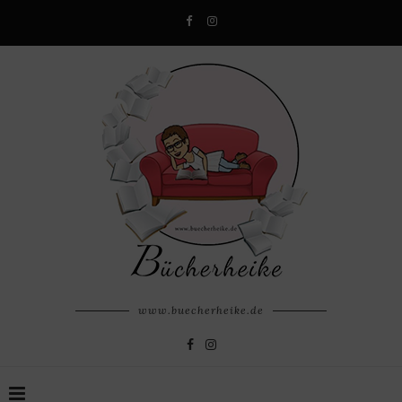
www.buecherheike.de