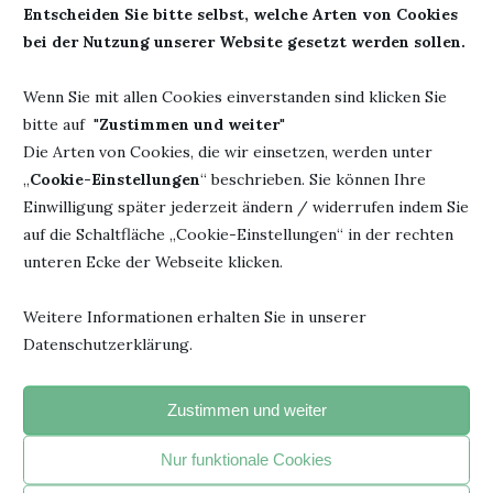
Entscheiden Sie bitte selbst, welche Arten von Cookies
bei der Nutzung unserer Website gesetzt werden sollen.
27. November 2019
0 Kommentar
Wenn Sie mit allen Cookies einverstanden sind klicken Sie
bitte auf "
Zustimmen und weiter
"
Die Arten von Cookies, die wir einsetzen, werden unter
„
Cookie-Einstellungen
“ beschrieben. Sie können Ihre
Einwilligung später jederzeit ändern / widerrufen indem Sie
auf die Schaltfläche „Cookie-Einstellungen“ in der rechten
unteren Ecke der Webseite klicken.
"Jedesmal, wenn du ein Buch fortgelegt hast und beginnst, den
Faden eigener Gedanken zu spinnen, hat das Buch seinen
Weitere Informationen erhalten Sie in unserer
beabsichtigten Zweck erreicht".
Datenschutzerklärung.
- Janusz Korczak –
Zustimmen und weiter
BELIEBTE ARTIKEL
Nur funktionale Cookies