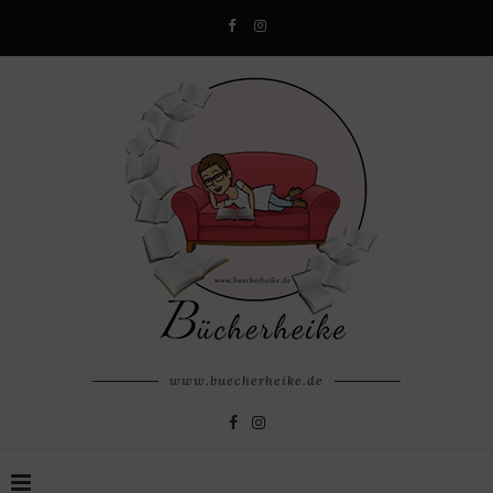
www.buecherheike.de