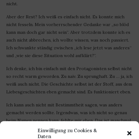
nicht.
Aber der Rest? Ich weiß es einfach nicht. Es konnte mich
nicht fesseln. Mein vorherrschender Gedanke war „so blöd
kann man doch gar nicht sein“. Aber trotzdem konnte ich es
auch nicht abbrechen, ich wollte wissen, was noch passiert.
Ich schwankte ständig zwischen „ich lese jetzt was anderes“
und „wie sie diese Situation wohl aufklärt?“.
Ich denke, ich bin einfach mit den Protagonisten selbst nicht
so recht warm geworden. Zu naiv. Zu sprunghaft. Zu … ja, ich
weiß auch nicht. Die Geschichte selbst ist der Stoff, aus dem
Liebesgeschichten eben gemacht sind. Es funktioniert eben.
Ich kann auch nicht mit Bestimmtheit sagen, was anders
gemacht werden sollte. Irgendwas, was ich nicht so genau
beim Namen nennen kann, fehlte mir eben. Das ist manchmal
so.
Einwilligung zu Cookies &
Daten