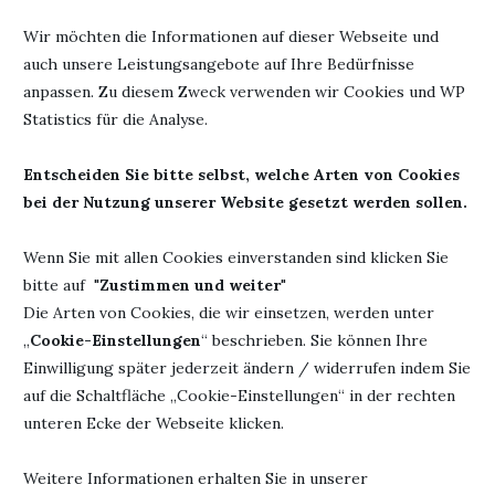
Trotzdem kann ich es empfehlen. Es hat mich unterhalten,
auch wenn mir eben das Sahnehäubchen gefehlt hat.
Wir möchten die Informationen auf dieser Webseite und
auch unsere Leistungsangebote auf Ihre Bedürfnisse
anpassen. Zu diesem Zweck verwenden wir Cookies und WP
Werbung
Statistics für die Analyse.
Autor: Ella Zeiss
Entscheiden Sie bitte selbst, welche Arten von Cookies
Herausgeber:
Bastei Lübbe
Titel: Das Glück hat
bei der Nutzung unserer Website gesetzt werden sollen.
Taschenbuch
viele Seiten
Seiten: 352
Erschienen: 31. Juli
Wenn Sie mit allen Cookies einverstanden sind klicken Sie
ISBN: 978-3404178476
2019
bitte auf "
Zustimmen und weiter
"
Die Arten von Cookies, die wir einsetzen, werden unter
„
Cookie-Einstellungen
“ beschrieben. Sie können Ihre
Einwilligung später jederzeit ändern / widerrufen indem Sie
24. August 2019
0 Kommentar
auf die Schaltfläche „Cookie-Einstellungen“ in der rechten
unteren Ecke der Webseite klicken.
Weitere Informationen erhalten Sie in unserer