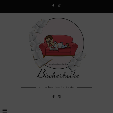
www.buecherheike.de