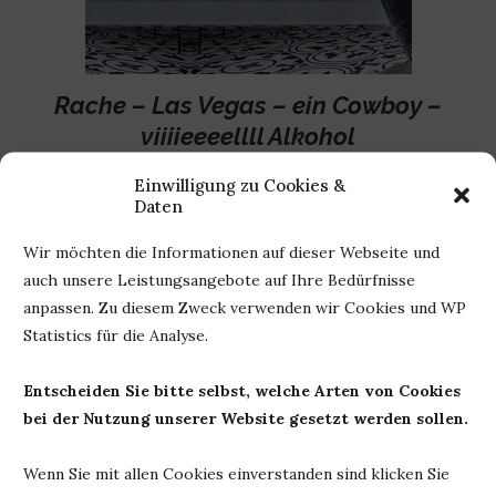
R
ache – Las Vegas – ein Cowboy –
viiiieeeellll Alkohol
Was denkt Ihr? Was erwartet uns in Vegas? Was macht
Einwilligung zu Cookies &
Daten
eigentlich ein Cowboy in Vegas? Und bleibt er in Vegas? Was
passiert in Vegas? Und bleibt DAS in Vegas? Kriegt Kim ihre
Wir möchten die Informationen auf dieser Webseite und
Rache? Was sagt Brody dazu?
auch unsere Leistungsangebote auf Ihre Bedürfnisse
anpassen. Zu diesem Zweck verwenden wir Cookies und WP
Und, was viel wichtiger ist, wann soll ich das Buch lesen?
Statistics für die Analyse.
Brauche ich Schlaf? Geht es ganz ohne?
Entscheiden Sie bitte selbst, welche Arten von Cookies
bei der Nutzung unserer Website gesetzt werden sollen.
Wenn Sie mit allen Cookies einverstanden sind klicken Sie