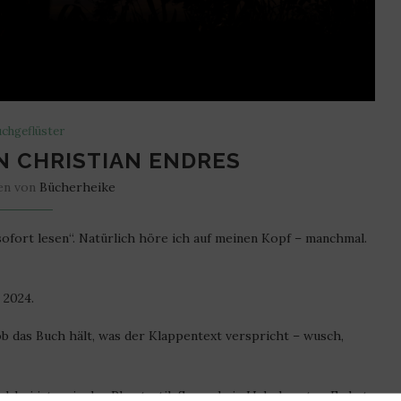
chgeflüster
 CHRISTIAN ENDRES
en von
Bücherheike
„sofort lesen“. Natürlich höre ich auf meinen Kopf – manchmal.
 2024.
ob das Buch hält, was der Klappentext verspricht – wusch,
dabei ist er in der Phantastik Szene kein Unbekannter. Er hat