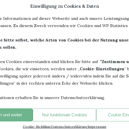
alle seine Bücher so sind wie Wolfszone, zu Recht.
Einwilligung zu Cookies & Daten
atte mich schon von Seite eins an. Ich konnte das Buch nicht
e Informationen auf dieser Webseite und auch unsere Leistungsang
assen. Zu diesem Zweck verwenden wir Cookies und WP Statistics f
beschrieben. Sei es der hartgesottene Detektiv, der für mich
e bitte selbst, welche Arten von Cookies bei der Nutzung uns
rschwundene Erbin, die militärischen Akteure oder die
 sollen.
len Cookies einverstanden sind klicken Sie bitte auf "
Zustimmen u
e. Hier gab es für mich kein Gut oder Böse. Die Übergänge
ookies, die wir einsetzen, werden unter „
Cookie-Einstellungen
“ 
 Sie sind die Hauptakteure der Geschichte und sind ihrer
willigung später jederzeit ändern / widerrufen indem Sie auf die S
lungen“ in der rechten unteren Ecke der Webseite klicken.
en Thriller geschrieben, sondern er thematisiert auch die
 Rücksicht auf moralische Konsequenzen vorangetrieben wird.
ationen erhalten Sie in unserer Datenschutzerklärung.
das Ganze spannend bis zur letzten Seite.
 und weiter
Nur funktionale Cookies
Cookie Ein
org-Wölfen fand ich auch die Isolation des Ortes
ische Sperrzone haben das ganze noch forciert. Das geht an
Cookie-Richtlinie
Datenschutzerklärung
Impressum