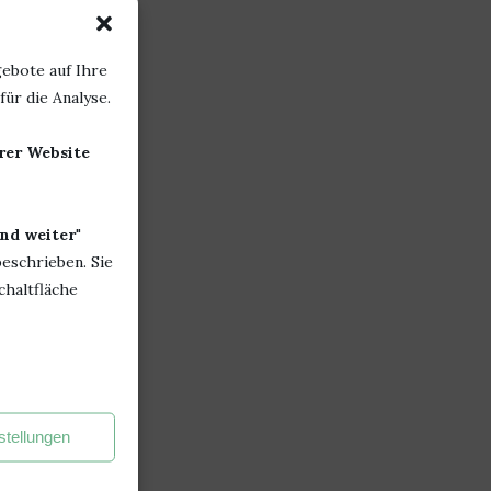
ebote auf Ihre
ür die Analyse.
erer Website
nd weiter
"
beschrieben. Sie
chaltfläche
stellungen