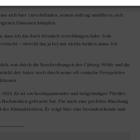
ss sich hier zurechtfinden, seinen Auftrag ausführen, sich
 eigenen Dämonen kämpfen.
, dass ich das Buch förmlich verschlungen habe. Jede
rwischt – obwohl das ja bei mir nichts heißen muss. Ich
lich, was durch die Beschreibungen der Cyborg-Wölfe und die
stärkt der Autor noch durch seine oft zynische Perspektive
ktionen.
r 2024. Es ist ein hochspannender und tiefgründiger Thriller,
m Nachdenken gebracht hat. Für mich eine perfekte Mischung
 der Klimaaktivisten. Er zeigt hier eine beeindruckende und
.