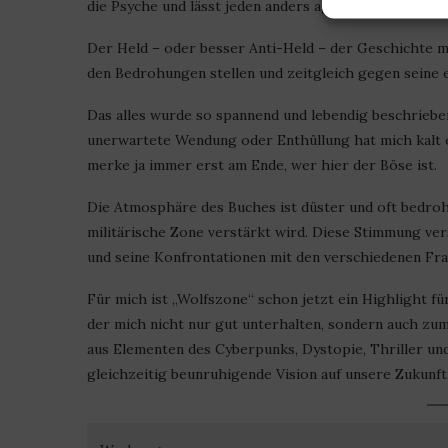
die Psyche und lässt jeden anders agieren.
Der Held – oder besser Anti-Held – der Geschichte mu
den Bedrohungen stellen und zeitgleich gegen seine
Das alles wurde so spannend und lebendig beschrieben
unerwartete Wendung oder Enthüllung hat mich kalt e
merke ja immer erst am Ende, wer hier der Böse ist.
Die Atmosphäre des Buches ist düster und oft bedroh
militärische Zone verstärkt wird. Diese Stimmung ver
und seine Konfrontationen mit den verschiedenen Fra
Für mich ist „Wolfszone“ schon jetzt ein Highlight fü
der mich nicht nur gut unterhalten, sondern auch zu
aus Elementen des Cyberpunks, Dystopie, Thriller und
gleichzeitig beunruhigende Vision auf unsere Zukunft