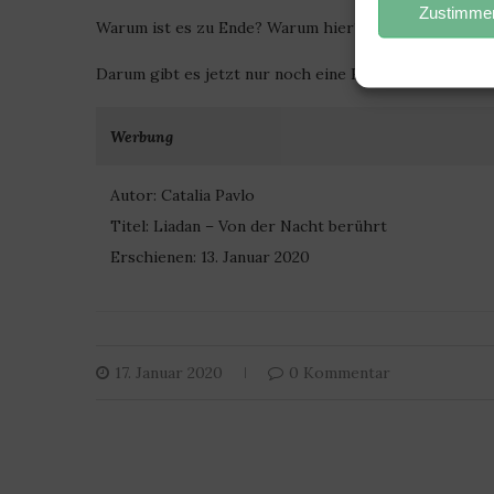
Zustimmen
Warum ist es zu Ende? Warum hier? Warum jetzt? Ich w
Darum gibt es jetzt nur noch eine Frage: WANN? Wan
Werbung
Autor: Catalia Pavlo
Titel: Liadan – Von der Nacht berührt
Erschienen: 13. Januar 2020
17. Januar 2020
0 Kommentar