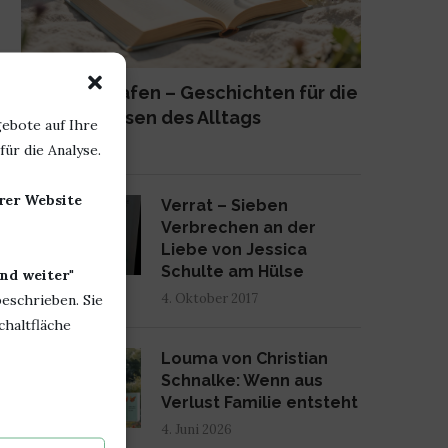
Lange schlafen – Geschichten für die
kleinen Pausen des Alltags
ebote auf Ihre
23. Juni 2026
ür die Analyse.
2
erer Website
Verrat – Sieben
Verbrechen an der
Liebe von Jessica
Schulte am Hülse
nd weiter
"
4. Oktober 2017
beschrieben. Sie
chaltfläche
3
Louma von Christian
Schnalke: Wenn aus
Verlust Familie entsteht
4. Juni 2026