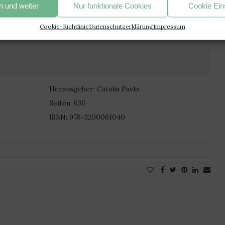
 und weiter
Nur funktionale Cookies
Cookie Ein
ollte, dass es weiter geht.
Cookie-Richtlinie
Datenschutzerklärung
Impressum
n geht es weiter?
Herausgeber: Catalia Pavlo
Seiten: 630
ISBN: 978-3200061040