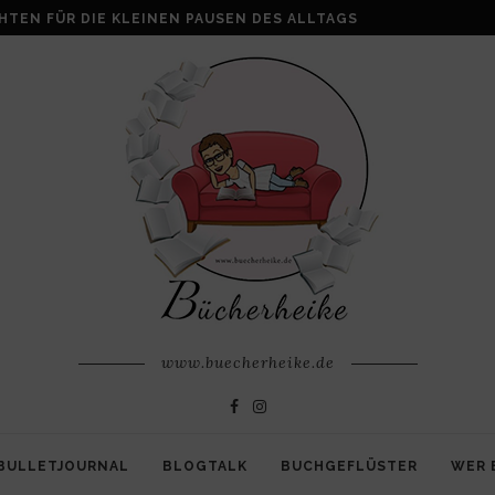
ALKE: WENN AUS VERLUST FAMILIE ENTSTEHT
www.buecherheike.de
BULLETJOURNAL
BLOGTALK
BUCHGEFLÜSTER
WER 