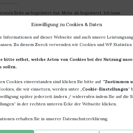
ersten Seite an begeistert hat. Mehr als begeistert. Ich kann
en habe. Gut, als E-Book waren es weniger, aber die Länge der
Einwilligung zu Cookies & Daten
e Informationen auf dieser Webseite und auch unsere Leistungsang
rstes Highlight für 2020
assen. Zu diesem Zweck verwenden wir Cookies und WP Statistics f
eine Verschnaufpausen gibt. Manchmal heißt es dann sogar, die
e bitte selbst, welche Arten von Cookies bei der Nutzung uns
er bin ich von einem Abenteuer in das nächste gekommen.
 sollen.
sofort die nächste.
ause. Eine Herausforderung folgte auf die nächste. Eine
len Cookies einverstanden sind klicken Sie bitte auf "
Zustimmen u
nseren Protagonisten das Leben schwer zu machen. Und der
ookies, die wir einsetzen, werden unter „
Cookie-Einstellungen
“ 
willigung später jederzeit ändern / widerrufen indem Sie auf die S
lungen“ in der rechten unteren Ecke der Webseite klicken.
er aus der Hand zu legen.
ationen erhalten Sie in unserer Datenschutzerklärung.
 hatte ich immer nur einen Satz im Kopf. „Wehe, es gibt einen
m???