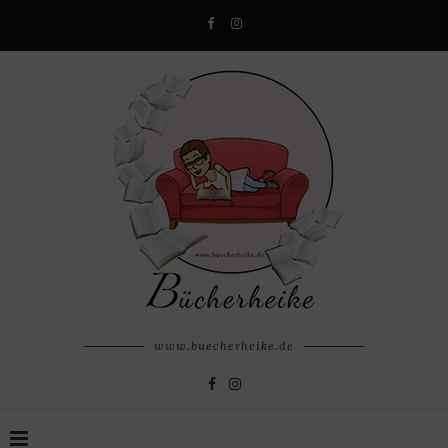
www.buecherheike.de