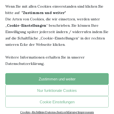
Wenn Sie mit allen Cookies einverstanden sind klicken Sie
bitte auf "
Zustimmen und weiter
"
Die Arten von Cookies, die wir einsetzen, werden unter
„
Cookie-Einstellungen
“ beschrieben. Sie können Ihre
Einwilligung später jederzeit ändern / widerrufen indem Sie
auf die Schaltfläche „Cookie-Einstellungen“ in der rechten
unteren Ecke der Webseite klicken.
Weitere Informationen erhalten Sie in unserer
1 KOMMENTAR
Datenschutzerklärung.
KARIN
ANTWORTEN
Zustimmen und weiter
5. Februar 2018 - 21:43
Hallo liebe Bücherheike ,
Nur funktionale Cookies
was für ein trolliges Paar oder..grins…total süß!!
LG..Karin…
Cookie Einstellungen
Cookie-Richtlinie
Datenschutzerklärung
Impressum