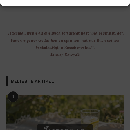
"Jedesmal, wenn du ein Buch fortgelegt hast und beginnst, den
Faden eigener Gedanken zu spinnen, hat das Buch seinen
beabsichtigten Zweck erreicht".
- Janusz Korczak –
BELIEBTE ARTIKEL
1