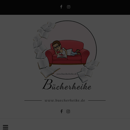
www.buecherheike.de