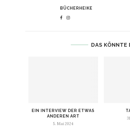
BÜCHERHEIKE
DAS KÖNNTE 
DE DER
EIN INTERVIEW DER ETWAS
T
N...
ANDEREN ART
3
1
5. Mai 2024