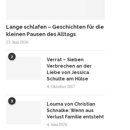
Lange schlafen – Geschichten für die
kleinen Pausen des Alltags
23. Juni 2026
2
Verrat – Sieben
Verbrechen an der
Liebe von Jessica
Schulte am Hülse
4. Oktober 2017
3
Louma von Christian
Schnalke: Wenn aus
IE GÖTTINNEN VON OTERA –
WEIHNACHTEN IN CORN
GOLDEN WIE BLUT...
VON MILA SUMMERS
Verlust Familie entsteht
21. Januar 2021
20. Januar 2021
4. Juni 2026