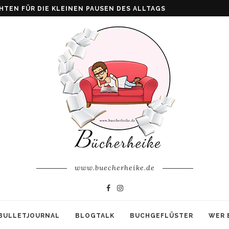
ALKE: WENN AUS VERLUST FAMILIE ENTSTEHT
www.buecherheike.de
BULLETJOURNAL
BLOGTALK
BUCHGEFLÜSTER
WER 