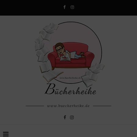
www.buecherheike.de