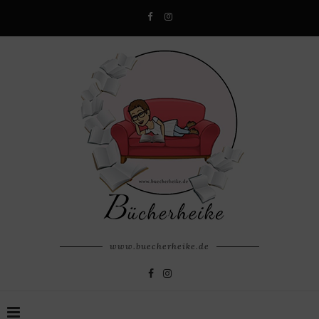
www.buecherheike.de