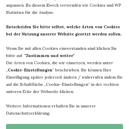
Herausgeber:
mixtvision
anpassen. Zu diesem Zweck verwenden wir Cookies und WP
Titel: VRONT-Wer
Mediengesellschaft mbH
Statistics für die Analyse.
kennt die Wahrheit?
Seiten: 500
Erschienen: 12. Februar
ISBN: 978-3958541498
Entscheiden Sie bitte selbst, welche Arten von Cookies
2020
bei der Nutzung unserer Website gesetzt werden sollen.
Wenn Sie mit allen Cookies einverstanden sind klicken Sie
bitte auf "
Zustimmen und weiter
"
9. Juli 2020
0 Kommentar
Die Arten von Cookies, die wir einsetzen, werden unter
„
Cookie-Einstellungen
“ beschrieben. Sie können Ihre
Einwilligung später jederzeit ändern / widerrufen indem Sie
auf die Schaltfläche „Cookie-Einstellungen“ in der rechten
unteren Ecke der Webseite klicken.
Weitere Informationen erhalten Sie in unserer
Datenschutzerklärung.
"Jedesmal, wenn du ein Buch fortgelegt hast und beginnst, den
Faden eigener Gedanken zu spinnen, hat das Buch seinen