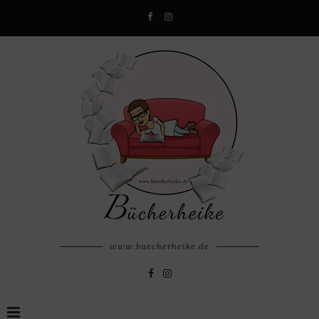
www.buecherheike.de