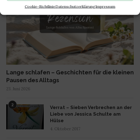
Cookie-Richtlinie
Datenschutzerklärung
Impressum
Lange schlafen – Geschichten für die kleinen
Pausen des Alltags
23. Juni 2026
2
Verrat – Sieben Verbrechen an der
Liebe von Jessica Schulte am
Hülse
4. Oktober 2017