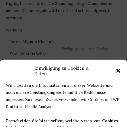
Highlight des Jahres. Die Spannung steigt. Zumindest in
meinem Bücherregale wird der 3. Teil schon aufgeregt
erwartet.
Werbung
Autor: Mignon Kleinbek
Verlag:
pinguletta Verlag
Titel: Wintertöchter –
Die Kinder
Seiten: 360
Einwilligung zu Cookies &
Erschienen: 23.
ISBN: 978-3981767896
Daten
November 2018
Wir möchten die Informationen auf dieser Webseite und
auch unsere Leistungsangebote auf Ihre Bedürfnisse
anpassen. Zu diesem Zweck verwenden wir Cookies und WP
Statistics für die Analyse.
Entscheiden Sie bitte selbst, welche Arten von Cookies
23. Dezember 2018
0 Kommentar