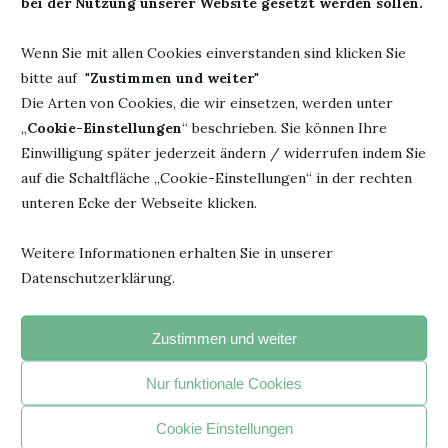
bei der Nutzung unserer Website gesetzt werden sollen.
Wenn Sie mit allen Cookies einverstanden sind klicken Sie
bitte auf "
Zustimmen und weiter
"
Die Arten von Cookies, die wir einsetzen, werden unter
„
Cookie-Einstellungen
“ beschrieben. Sie können Ihre
Einwilligung später jederzeit ändern / widerrufen indem Sie
"Jedesmal, wenn du ein Buch fortgelegt hast und beginnst, den
auf die Schaltfläche „Cookie-Einstellungen“ in der rechten
Faden eigener Gedanken zu spinnen, hat das Buch seinen
unteren Ecke der Webseite klicken.
beabsichtigten Zweck erreicht".
- Janusz Korczak –
Weitere Informationen erhalten Sie in unserer
Datenschutzerklärung.
BELIEBTE ARTIKEL
Zustimmen und weiter
Nur funktionale Cookies
1
Cookie Einstellungen