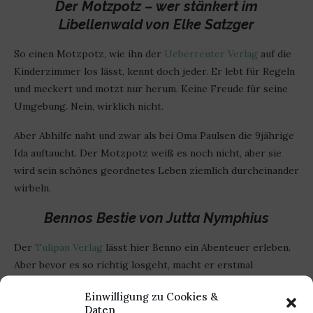
Der Motzpotz – wer stänkert im
Libellenwald von Elke Satzger
So einen Motzpotz, wie ihn der
Ueberreuter Verlag
auf die
Kinderzimmer los lässt, kennt doch jeder. Er lebt für Regeln
und meckert und motzt nur herum. Keine Freude für seine
Umgebung. Nein, wirklich nicht.
Aber Abhilfe naht und zwar als bei Oma Paulsen die 9jährige
Ida auftaucht. Der Motzpotz weiß es noch nicht, aber sie
wird sein schönes geordnetes Leben ziemlich durcheinander
wirbeln.
Bennos Bestie von Jutta Nymphius
Der
Tulipan Verlag
lässt hier Benno ein Abenteuer erleben.
Aber bevor es so richtig losgeht, macht er erstmal
Bekanntschaft mit einer Bestie auf 4 Beinen. Und alles nur
Einwilligung zu Cookies &
wegen eines Lollis.
Daten