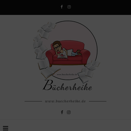
www.buecherheike.de