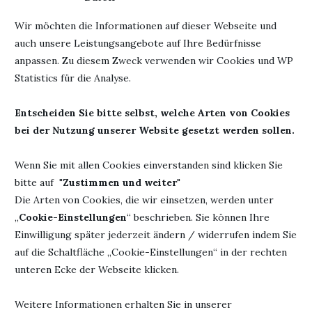
Aber keine Angst, so schlimm ist die Bestie gar nicht und
Wir möchten die Informationen auf dieser Webseite und
Benno lernt schnell, dass alles zwei Seiten hat.
auch unsere Leistungsangebote auf Ihre Bedürfnisse
anpassen. Zu diesem Zweck verwenden wir Cookies und WP
Das Buch vermittelt ein neues Lesekonzept, das ich ziemlich
Statistics für die Analyse.
genial finde. Es hilft kleinen Lesemuffeln genauso wie
Leseanfängern und denen, die noch Schwierigkeiten mit der
Entscheiden Sie bitte selbst, welche Arten von Cookies
Welt der Buchstaben haben.
bei der Nutzung unserer Website gesetzt werden sollen.
Es gibt immer eine Doppelseite, auf der die Geschichte in
Form von Illustrationen und wenig Worten erzählt wird und
Wenn Sie mit allen Cookies einverstanden sind klicken Sie
auf den nächsten 2 Seiten fehlen die Bilder und es geht
bitte auf "
Zustimmen und weiter
"
ausführlicher zur Sache. Aber wer Schwierigkeiten hat, so
Die Arten von Cookies, die wir einsetzen, werden unter
einen großen langen Text zu verstehen, kann sich auf den
„
Cookie-Einstellungen
“ beschrieben. Sie können Ihre
Seiten mit den Bildern nochmal genauer ansehen, worum es
Einwilligung später jederzeit ändern / widerrufen indem Sie
geht.
auf die Schaltfläche „Cookie-Einstellungen“ in der rechten
unteren Ecke der Webseite klicken.
Genial, oder?
Weitere Informationen erhalten Sie in unserer
Wie man auf Einhörnern reitet von