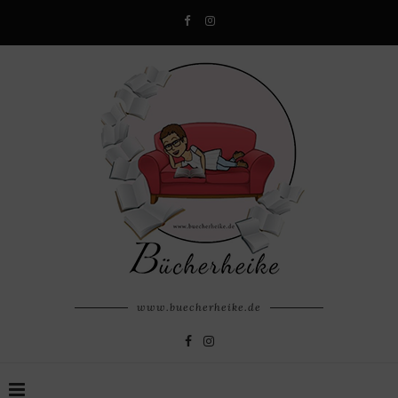
www.buecherheike.de