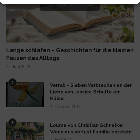
Lange schlafen – Geschichten für die kleinen
Pausen des Alltags
23. Juni 2026
2
Verrat – Sieben Verbrechen an der
Liebe von Jessica Schulte am
Hülse
4. Oktober 2017
3
Louma von Christian Schnalke:
Wenn aus Verlust Familie entsteht