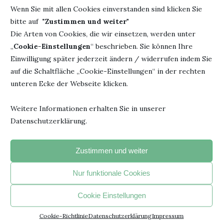
Wenn Sie mit allen Cookies einverstanden sind klicken Sie
bitte auf "
Zustimmen und weiter
"
Die Arten von Cookies, die wir einsetzen, werden unter
„
Cookie-Einstellungen
“ beschrieben. Sie können Ihre
"Jedesmal, wenn du ein Buch fortgelegt hast und beginnst, den
Einwilligung später jederzeit ändern / widerrufen indem Sie
Faden eigener Gedanken zu spinnen, hat das Buch seinen
auf die Schaltfläche „Cookie-Einstellungen“ in der rechten
beabsichtigten Zweck erreicht".
unteren Ecke der Webseite klicken.
- Janusz Korczak –
Weitere Informationen erhalten Sie in unserer
Datenschutzerklärung.
BELIEBTE ARTIKEL
Zustimmen und weiter
1
Nur funktionale Cookies
Cookie Einstellungen
Cookie-Richtlinie
Datenschutzerklärung
Impressum