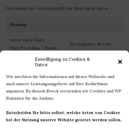
Der Humor der Autorin gefällt mir. Bitte mehr davon.
Werbung
Autor: Eden Finley
Herausgeber: Second
Titel: Trick Play – Touch
Chances Verlag
Down ins Herz
Einwilligung zu Cookies &
Seiten: 350
Erschienen: 29. Oktober
Daten
ISBN: 978-3966983846
2020
Wir möchten die Informationen auf dieser Webseite und
auch unsere Leistungsangebote auf Ihre Bedürfnisse
anpassen. Zu diesem Zweck verwenden wir Cookies und WP
Statistics für die Analyse.
19. Januar 2021
0 Kommentar
Entscheiden Sie bitte selbst, welche Arten von Cookies
bei der Nutzung unserer Website gesetzt werden sollen.