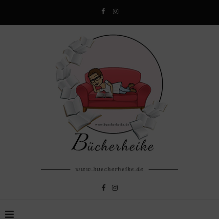
www.buecherheike.de