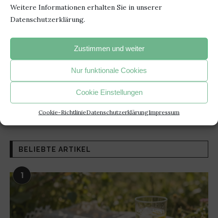
Weitere Informationen erhalten Sie in unserer
Datenschutzerklärung.
Zustimmen und weiter
"Jedesmal, wenn du ein Buch fortgelegt hast und beginnst, den
Nur funktionale Cookies
Faden eigener Gedanken zu spinnen, hat das Buch seinen
Cookie Einstellungen
beabsichtigten Zweck erreicht".
- Janusz Korczak –
Cookie-Richtlinie
Datenschutzerklärung
Impressum
BELIEBTE ARTIKEL
1