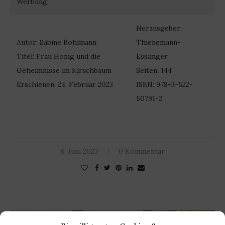
Werbung
Herausgeber:
Autor: Sabine Bohlmann
Thienemann-
Titel: Frau Honig und die
Esslinger
Geheimnisse im Kirschbaum
Seiten: 144
Erschienen: 24. Februar 2023
ISBN: 978-3-522-
50791-2
8. Juni 2023
0 Kommentar