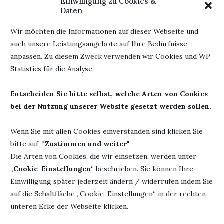
Einwilligung zu Cookies &
Daten
Wir möchten die Informationen auf dieser Webseite und
auch unsere Leistungsangebote auf Ihre Bedürfnisse
anpassen. Zu diesem Zweck verwenden wir Cookies und WP
Statistics für die Analyse.
Entscheiden Sie bitte selbst, welche Arten von Cookies
bei der Nutzung unserer Website gesetzt werden sollen.
Wenn Sie mit allen Cookies einverstanden sind klicken Sie
Buchgeflüster
bitte auf "
Zustimmen und weiter
"
NEUIGKEITEN AUS DEM KINDERBUCHREGAL
Die Arten von Cookies, die wir einsetzen, werden unter
„
Cookie-Einstellungen
“ beschrieben. Sie können Ihre
von
Bücherheike
18. März 2023
Einwilligung später jederzeit ändern / widerrufen indem Sie
auf die Schaltfläche „Cookie-Einstellungen“ in der rechten
Neuigkeiten aus dem Kinderbuchregal. So viele neue schöne
unteren Ecke der Webseite klicken.
Bücher. Wann soll ich die bloß alle lesen?