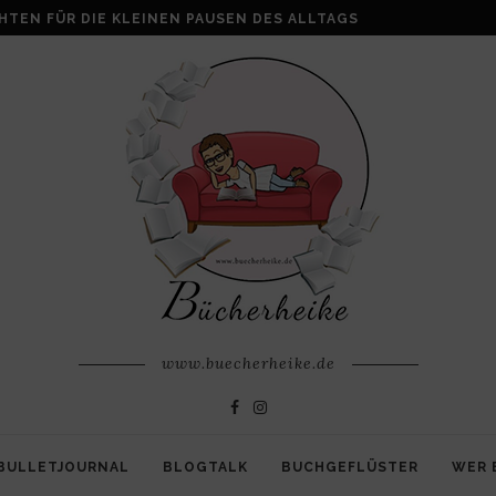
ALKE: WENN AUS VERLUST FAMILIE ENTSTEHT
www.buecherheike.de
BULLETJOURNAL
BLOGTALK
BUCHGEFLÜSTER
WER 