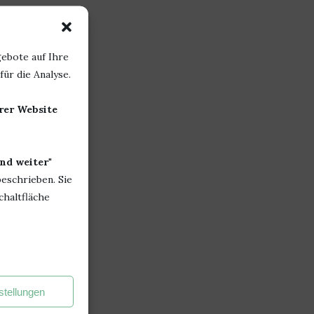
ebote auf Ihre
ür die Analyse.
erer Website
nd weiter
"
beschrieben. Sie
chaltfläche
stellungen