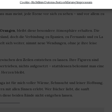
eise zu sich selbst. Mit viel Feingefühl erzählt Alexandra
Cookie-Richtlinie
Datenschutzerklärung
Impressum
on der Kraft des Loslassens und Neuanfangs. Und sie macht
 dass man meint, jede Szene vor sich zu sehen – und vor allem zu
 Orangen
, bleibt diese besondere Atmosphäre erhalten. Die
hland, doch die Verbindung zu Spanien, zu Fernando und zu La
elt sich weiter, nimmt neue Wendungen, ohne je ihre leise
wischen den Zeilen entstehen zu lassen. Ihre Figuren sind
 übertrieben, nichts aufgesetzt – stattdessen bekommt man eine
 Herzen bleibt.
ga ist für mich voller Wärme, Sehnsucht und leiser Hoffnung.
rn mit allen Sinnen erlebt. Wer Bücher liebt, die sanft
h diese beiden Bände nicht entgehen lassen.