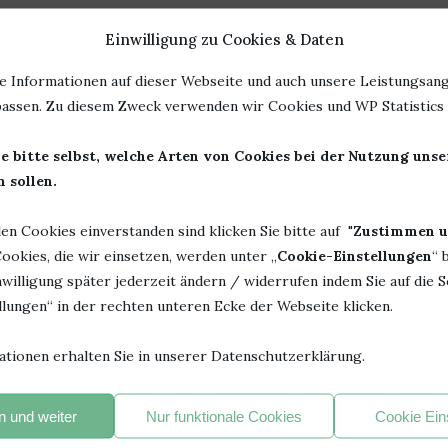
nfühlig und tief berührend. Sie erzählen von Verlust und
Einwilligung zu Cookies & Daten
, und davon, wie ein anderer Ort manchmal auch ein neuer
e Informationen auf dieser Webseite und auch unsere Leistungsang
assen. Zu diesem Zweck verwenden wir Cookies und WP Statistics f
 unter die Haut geht. Ihre Worte sind wie weicher Puderzucker
 sehr lange nach.
e bitte selbst, welche Arten von Cookies bei der Nutzung uns
 sollen.
r unterhalten, sondern tief berühren, der
ssen. Die Orangenblüten-Saga ist mehr als
len Cookies einverstanden sind klicken Sie bitte auf "
Zustimmen u
 – sie ist ein Gefühl.
ookies, die wir einsetzen, werden unter „
Cookie-Einstellungen
“ 
willigung später jederzeit ändern / widerrufen indem Sie auf die S
e fühlt man. Die Orangenblüten-Saga von Alexandra Mazar
lungen“ in der rechten unteren Ecke der Webseite klicken.
. Schon nach wenigen Seiten hatte ich das Gefühl, selbst
n süßen Duft der Blüten einzuatmen und das leise Zirpen der
ationen erhalten Sie in unserer Datenschutzerklärung.
ein wie ein warmer Sommertag – leise, berührend und voller
 und weiter
Nur funktionale Cookies
Cookie Ein
a kennen, deren Leben plötzlich aus den Fugen gerät. Was wie