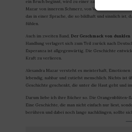
ein Bruch beginnt, wird zu einer zarten, bewegenden R
Mazar von innerem Schmerz, von Verlust, aber auch v
das in einer Sprache, die so bildhaft und sinnlich ist,
fühlen.
Auch im zweiten Band,
Der Geschmack von dunklen
Handlung verlagert sich zum Teil zurück nach Deutsc
Esperanza ist allgegenwärtig. Die Geschichte entwick
Kraft zu verlieren.
Alexandra Mazar versteht es meisterhaft, Emotionen z
lebendig, nahbar und zutiefst menschlich. Nichts ist
Geschichte geschenkt, die unter die Haut geht und im
Darum liebe ich ihre Bücher so. Die Orangenblüten-Sa
Eine Geschichte, die man nicht einfach nur liest, sonde
berühren und dabei noch lange nachklingen, sollte sic