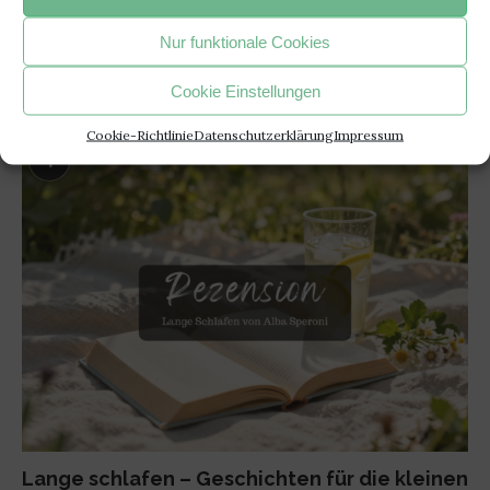
- Janusz Korczak –
Nur funktionale Cookies
Cookie Einstellungen
BELIEBTE ARTIKEL
Cookie-Richtlinie
Datenschutzerklärung
Impressum
1
Lange schlafen – Geschichten für die kleinen