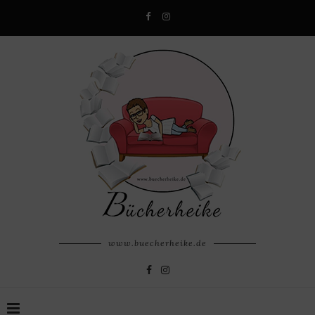
www.buecherheike.de