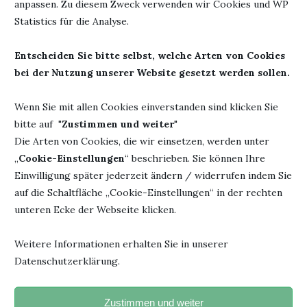
anpassen. Zu diesem Zweck verwenden wir Cookies und WP
Titel: Liebe Mrs. Bird
Statistics für die Analyse.
Seiten: 416
Erschienen: 25. September
ISBN: 9783463400976
Entscheiden Sie bitte selbst, welche Arten von Cookies
2018
bei der Nutzung unserer Website gesetzt werden sollen.
Wenn Sie mit allen Cookies einverstanden sind klicken Sie
bitte auf "
Zustimmen und weiter
"
9. Dezember 2018
0 Kommentar
Die Arten von Cookies, die wir einsetzen, werden unter
„
Cookie-Einstellungen
“ beschrieben. Sie können Ihre
Einwilligung später jederzeit ändern / widerrufen indem Sie
auf die Schaltfläche „Cookie-Einstellungen“ in der rechten
unteren Ecke der Webseite klicken.
Weitere Informationen erhalten Sie in unserer
"Jedesmal, wenn du ein Buch fortgelegt hast und beginnst, den
Datenschutzerklärung.
Faden eigener Gedanken zu spinnen, hat das Buch seinen
beabsichtigten Zweck erreicht".
Zustimmen und weiter