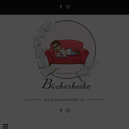
www.buecherheike.de