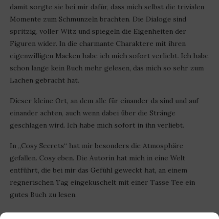
damit sorgte sie bei mir dafür, dass mich selbst die trivialen
Momente zum Schmunzeln brachten. Die Dialoge sind
spritzig, voller Witz und spiegeln die Eigenheiten der
Figuren wider. In die charmante Charaktere mit ihren
eigenwilligen Macken habe ich mich sofort verliebt. Ich habe
schon lange kein Buch mehr gelesen, das mich so sehr zum
Lachen gebracht hat.
Dieser kleine Ort, an dem alle für einander da sind und auf
einander achten, auch wenn dabei über die Stränge
geschlagen wird. Ich habe mich sofort in ihn verliebt.
In „Cosy Secrets“ hat mir besonders die Atmosphäre
gefallen. Cosy eben. Die Autorin hat mich in eine Welt
entführt, die bei mir das Gefühl geweckt hat, an einem
regnerischen Tag eingekuschelt mit einer Tasse Tee ein
gutes Buch zu lesen.
Und das habe ich ja auch getan. Ein wirklich gutes Buch