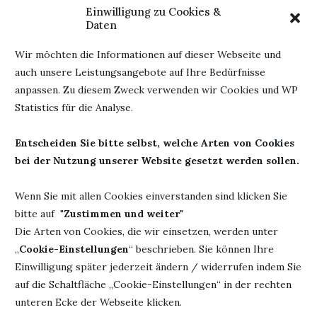
Einwilligung zu Cookies &
gelesen. Ich liebe es.
Daten
Ein absoluter Lesetipp von mir und ich bin schon gespannt
Wir möchten die Informationen auf dieser Webseite und
auf die Fortsetzung. Ein bisschen muss ich mich aber noch
auch unsere Leistungsangebote auf Ihre Bedürfnisse
gedulden.
anpassen. Zu diesem Zweck verwenden wir Cookies und WP
Statistics für die Analyse.
Werbung
Entscheiden Sie bitte selbst, welche Arten von Cookies
bei der Nutzung unserer Website gesetzt werden sollen.
Herausgeber:
Rowohlt
Autorin: Franzi Kopka
Verlag
Wenn Sie mit allen Cookies einverstanden sind klicken Sie
Titel: Cosy Secrets
Seiten: 480
bitte auf "
Zustimmen und weiter
"
Erschienen: 18. Juni 2024
ISBN: 978-349901490
Die Arten von Cookies, die wir einsetzen, werden unter
„
Cookie-Einstellungen
“ beschrieben. Sie können Ihre
Einwilligung später jederzeit ändern / widerrufen indem Sie
auf die Schaltfläche „Cookie-Einstellungen“ in der rechten
unteren Ecke der Webseite klicken.
29. Oktober 2024
0 Kommentar