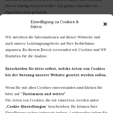
Hören ständig kichern wollte? Ich glaube, das habe ich
eigentlich auch gemacht.
Einwilligung zu Cookies &
Teil 2 und 3 steht schon in den Startlöchern und ich will es
Daten
jetzt wissen. Aus den Klappentexten weiß ich ja schon um
wen es geht und ich denke, ich sollte die Bücher nicht in der
Wir möchten die Informationen auf dieser Webseite und
Öffentlichkeit hören. Nein, das nähme kein gutes Ende.
auch unsere Leistungsangebote auf Ihre Bedürfnisse
anpassen. Zu diesem Zweck verwenden wir Cookies und WP
Statistics für die Analyse.
Werbung
Entscheiden Sie bitte selbst, welche Arten von Cookies
Autor: Eden
bei der Nutzung unserer Website gesetzt werden sollen.
Finley
Herausgeber: Second Chances Verlag
Wenn Sie mit allen Cookies einverstanden sind klicken Sie
Titel: Kopf,
(Taschenbuch) Argon Verlag
bitte auf "
Zustimmen und weiter
"
Herz und
(Hörbuch)
Die Arten von Cookies, die wir einsetzen, werden unter
Eishockey
Lesen: 316 Seiten
„
Cookie-Einstellungen
“ beschrieben. Sie können Ihre
Erschienen: 17.
Hören: 9 Stunden und 2 Minuten
Einwilligung später jederzeit ändern / widerrufen indem Sie