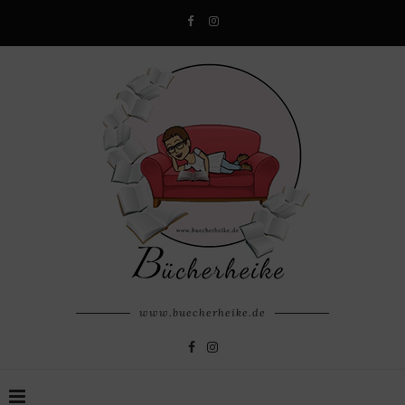
www.buecherheike.de