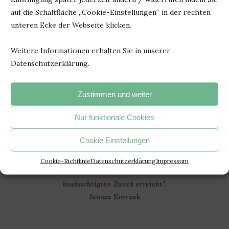
Februar 2023
auf die Schaltfläche „Cookie-Einstellungen“ in der rechten
unteren Ecke der Webseite klicken.
Weitere Informationen erhalten Sie in unserer
20. März 2023
0 Kommentar
Datenschutzerklärung.
Zustimmen und weiter
Nur funktionale Cookies
Cookie Einstellungen
"Jedesmal, wenn du ein Buch fortgelegt hast und beginnst, den
Cookie-Richtlinie
Datenschutzerklärung
Impressum
Faden eigener Gedanken zu spinnen, hat das Buch seinen
beabsichtigten Zweck erreicht".
- Janusz Korczak –