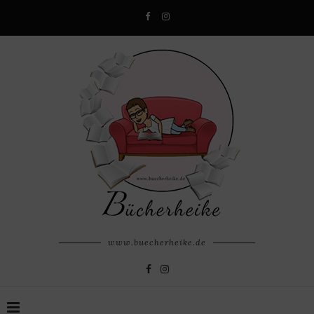
www.buecherheike.de