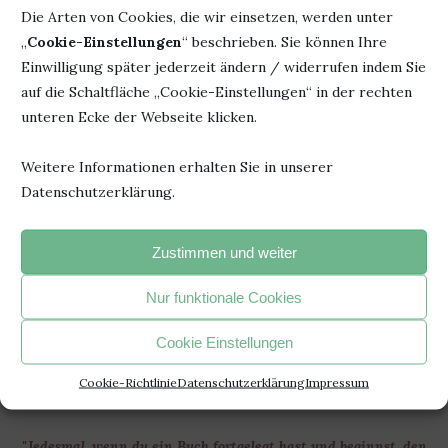
Die Arten von Cookies, die wir einsetzen, werden unter
„
Cookie-Einstellungen
“ beschrieben. Sie können Ihre
Einwilligung später jederzeit ändern / widerrufen indem Sie
auf die Schaltfläche „Cookie-Einstellungen“ in der rechten
unteren Ecke der Webseite klicken.
Diverses
Rezension
VERRÜCKT NACH MR. WRONG VON KARIN
LINDBERG
Weitere Informationen erhalten Sie in unserer
Datenschutzerklärung.
von
Bücherheike
10. Mai 2019
Sehr spannend. Sehr fesselnd. Ich konnte es nicht weg
Zustimmen und weiter
legen. Habe die ganze Nacht durchgelesen.
Nur funktionale Cookies
Cookie Einstellungen
Cookie-Richtlinie
Datenschutzerklärung
Impressum
"Jedesmal, wenn du ein Buch fortgelegt hast und beginnst, den