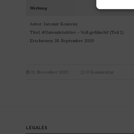
Werbung
Autor: Jaromir Konecny
Titel: #Datendetektive – Voll gefälscht! (Teil 2)
Erschienen: 28. September 2020
11. November 2020
0 Kommentar
LEGALES