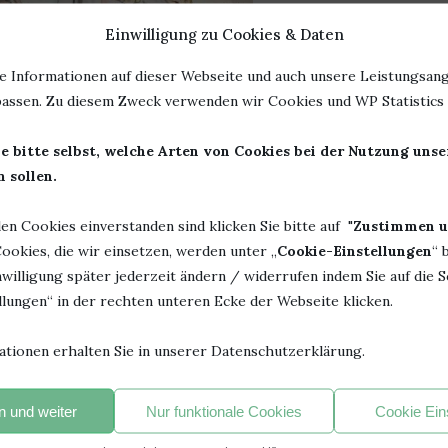
Einwilligung zu Cookies & Daten
es
Rezension
LL GEFÄLSCHT! VON JAROMIR
e Informationen auf dieser Webseite und auch unsere Leistungsang
NY (TEIL 2)
assen. Zu diesem Zweck verwenden wir Cookies und WP Statistics f
en von
Bücherheike
e bitte selbst, welche Arten von Cookies bei der Nutzung uns
 sollen.
ich sofort in mein Herz geschlichen und ich habe mitgefiebert,
m auf die Suche machten.
len Cookies einverstanden sind klicken Sie bitte auf "
Zustimmen u
ookies, die wir einsetzen, werden unter „
Cookie-Einstellungen
“ 
in neues Abenteuer.
willigung später jederzeit ändern / widerrufen indem Sie auf die S
lungen“ in der rechten unteren Ecke der Webseite klicken.
lich und es gibt wieder Geheimnisse aufzuklären. Brabbelbot
“ wieder vieles, was man über Computer, Daten und Social Media
ationen erhalten Sie in unserer Datenschutzerklärung.
ch eignet sich aber auch für jüngere Kinder gut zum Vorlesen.
 und weiter
Nur funktionale Cookies
Cookie Ein
te sind einfach gehalten und leicht verständlich.