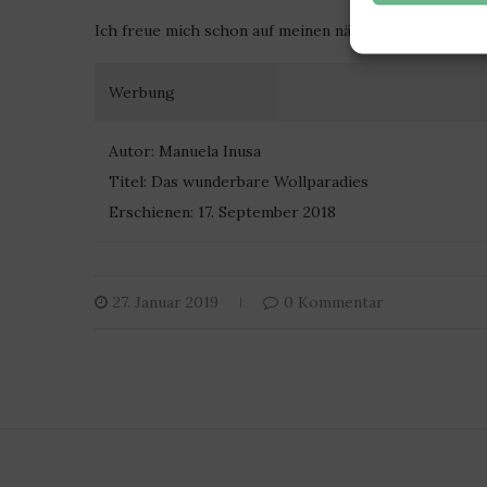
Ich freue mich schon auf meinen nächsten Besuch, auf
Werbung
Autor: Manuela Inusa
Titel: Das wunderbare Wollparadies
Erschienen: 17. September 2018
27. Januar 2019
0 Kommentar