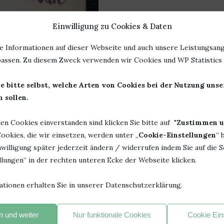
Einwilligung zu Cookies & Daten
e Informationen auf dieser Webseite und auch unsere Leistungsang
assen. Zu diesem Zweck verwenden wir Cookies und WP Statistics f
es
Rezension
e bitte selbst, welche Arten von Cookies bei der Nutzung uns
ARADIES VON MANUELA INUSA
 sollen.
en von
Bücherheike
len Cookies einverstanden sind klicken Sie bitte auf "
Zustimmen u
ookies, die wir einsetzen, werden unter „
Cookie-Einstellungen
“ 
acht. Um genauer zu sein, im Wollparadies von Susan. Wie
willigung später jederzeit ändern / widerrufen indem Sie auf die S
.
lungen“ in der rechten unteren Ecke der Webseite klicken.
schäften, den Freunden und den einzelnen Geschichten ist wie
in Ende haben wird.
ationen erhalten Sie in unserer Datenschutzerklärung.
acht, den Tee kalt werden lassen, Schokolade vernichtet,
 und weiter
Nur funktionale Cookies
Cookie Ein
das Happy End hingefiebert.