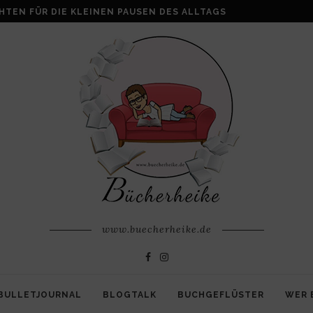
ALKE: WENN AUS VERLUST FAMILIE ENTSTEHT
www.buecherheike.de
BULLETJOURNAL
BLOGTALK
BUCHGEFLÜSTER
WER 