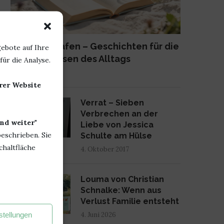
Lange schlafen – Geschichten für die
ebote auf Ihre
kleinen Pausen des Alltags
ür die Analyse.
23. Juni 2026
erer Website
2
Verrat – Sieben
Verbrechen an der
nd weiter
"
Liebe von Jessica
beschrieben. Sie
Schulte am Hülse
chaltfläche
4. Oktober 2017
3
Louma von Christian
Schnalke: Wenn aus
Verlust Familie entsteht
stellungen
4. Juni 2026