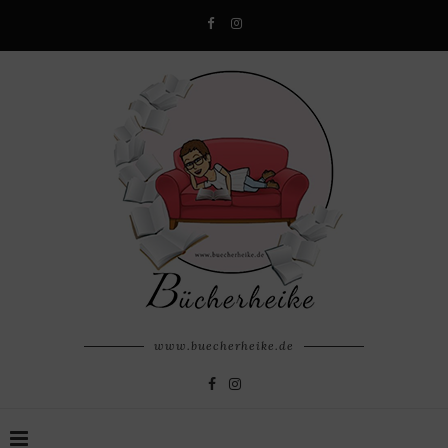
www.buecherheike.de