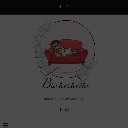
www.buecherheike.de