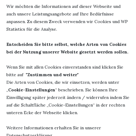
Wir möchten die Informationen auf dieser Webseite und
auch unsere Leistungsangebote auf Ihre Bedürfnisse
anpassen. Zu diesem Zweck verwenden wir Cookies und WP
Werbung
Statistics für die Analyse.
Autor:
Anke Schläger
Herausgeber:
tolino Media
Entscheiden Sie bitte selbst, welche Arten von Cookies
Titel: Lisa Henrichs – Die
Seiten: 328
bei der Nutzung unserer Website gesetzt werden sollen.
Schatten hinter uns
ISBN: 978-3-759276780
Erschienen: August 2025
Wenn Sie mit allen Cookies einverstanden sind klicken Sie
bitte auf "
Zustimmen und weiter
"
Die Arten von Cookies, die wir einsetzen, werden unter
„
Cookie-Einstellungen
“ beschrieben. Sie können Ihre
23. September 2025
0 Kommentar
Einwilligung später jederzeit ändern / widerrufen indem Sie
auf die Schaltfläche „Cookie-Einstellungen“ in der rechten
unteren Ecke der Webseite klicken.
Weitere Informationen erhalten Sie in unserer
Datenschutzerklärung.