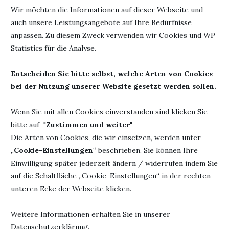
Wir möchten die Informationen auf dieser Webseite und
auch unsere Leistungsangebote auf Ihre Bedürfnisse
anpassen. Zu diesem Zweck verwenden wir Cookies und WP
Statistics für die Analyse.
Entscheiden Sie bitte selbst, welche Arten von Cookies
bei der Nutzung unserer Website gesetzt werden sollen.
Wenn Sie mit allen Cookies einverstanden sind klicken Sie
bitte auf "
Zustimmen und weiter
"
Die Arten von Cookies, die wir einsetzen, werden unter
Die Bilder finde ich ja ganz niedlich. Hab immer wieder was
„
Cookie-Einstellungen
“ beschrieben. Sie können Ihre
Neues entdeckt und musste es natürlich gleich Heike zeigen.
Einwilligung später jederzeit ändern / widerrufen indem Sie
Die brummelte sowas wie „ich dachte die Zeiten sind vorbei“.
auf die Schaltfläche „Cookie-Einstellungen“ in der rechten
Wisst ihr, was sie damit meint?
unteren Ecke der Webseite klicken.
Bilinguale Bücher im Kinderzimmer
Weitere Informationen erhalten Sie in unserer
Datenschutzerklärung.