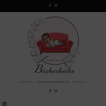
www.buecherheike.de