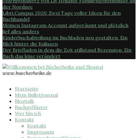
Sturmwindherz von Liv Helland: Familiengeheimnisse an
der Nordsee
Libri.Campus 2026: Zwei Tage voller Ideen für den
Buchhandel
Meinen Instagram Account aufgeräumt und plötzlich
lief alles anders
Kinderbuchabteilung im Buchladen neu gestalten: Ein
Blick hinter die Kulissen
Der Briefladen in dem die Zeit stillstand Rezension: Ein
Buch das leise verändert
www.buecherheike.de
Startseite
Mein Bulletjournal
Blogtalk
Buchgeflüster
Wer bin ich
Kontakt
Kontakt
Impressum