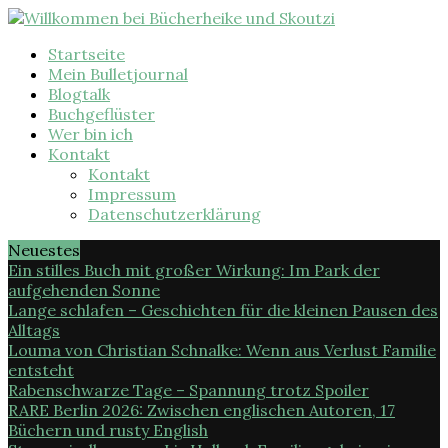
Startseite
Mein Bulletjournal
Blogtalk
Buchgeflüster
Wer bin ich
Kontakt
Kontakt
Impressum
Datenschutzerklärung
Neuestes
Ein stilles Buch mit großer Wirkung: Im Park der
aufgehenden Sonne
Lange schlafen – Geschichten für die kleinen Pausen des
Alltags
Louma von Christian Schnalke: Wenn aus Verlust Familie
entsteht
Rabenschwarze Tage – Spannung trotz Spoiler
RARE Berlin 2026: Zwischen englischen Autoren, 17
Büchern und rusty English