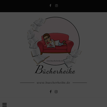
www.buecherheike.de