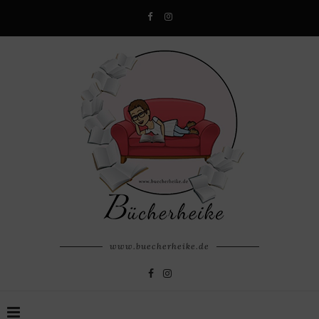
www.buecherheike.de