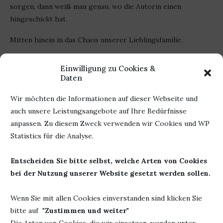
sorgen, dann weiß man genau, wo die Autorin einen
hingeschickt hat.
Mitten hinein in das Chaos unserer Lieblingsfamilie.
Ich liebe diese Reihe sehr und bin etwas traurig, dass es mit
Einwilligung zu Cookies &
dem 3. Buch vorbei sein soll. Da ist doch noch jemand übrig.
Daten
Gibt es keinen Australier mehr, der ganz dringend eine Frau
braucht? Vielleicht jemand im Anzug. Jemand, der so gar
Wir möchten die Informationen auf dieser Webseite und
nicht mit ihrem Lebensstil klar kommt. Jemand, der
auch unsere Leistungsangebote auf Ihre Bedürfnisse
augenscheinlich so gar nicht passend ist und genau das
anpassen. Zu diesem Zweck verwenden wir Cookies und WP
letzte fehlende Puzzelteil auf der Moonlightfarm ist.
Statistics für die Analyse.
Ich will sie noch nicht verlassen.
Entscheiden Sie bitte selbst, welche Arten von Cookies
bei der Nutzung unserer Website gesetzt werden sollen.
Werbung
Wenn Sie mit allen Cookies einverstanden sind klicken Sie
bitte auf "
Zustimmen und weiter
"
Autor: Ann Christine
Die Arten von Cookies, die wir einsetzen, werden unter