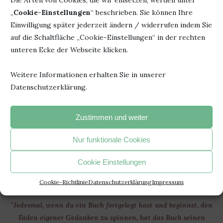
Larsen
Herausgeber:
„
Cookie-Einstellungen
“ beschrieben. Sie können Ihre
Titel: Zeit der Wunder in
Independently published
Einwilligung später jederzeit ändern / widerrufen indem Sie
Australien
Seiten: 216
auf die Schaltfläche „Cookie-Einstellungen“ in der rechten
Erschienen: 30.
ISBN: 979-8484164103
unteren Ecke der Webseite klicken.
September 2021
Weitere Informationen erhalten Sie in unserer
Datenschutzerklärung.
11. April 2022
0 Kommentar
Zustimmen und weiter
Nur funktionale Cookies
Cookie Einstellungen
Cookie-Richtlinie
Datenschutzerklärung
Impressum
"Jedesmal, wenn du ein Buch fortgelegt hast und beginnst, den
Faden eigener Gedanken zu spinnen, hat das Buch seinen