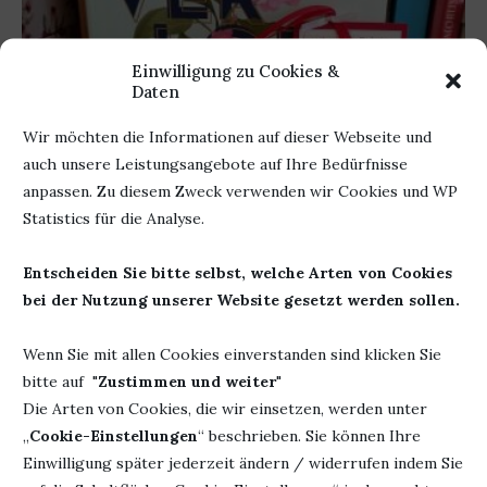
Einwilligung zu Cookies &
Daten
Wir möchten die Informationen auf dieser Webseite und
auch unsere Leistungsangebote auf Ihre Bedürfnisse
anpassen. Zu diesem Zweck verwenden wir Cookies und WP
Statistics für die Analyse.
Diverses
Rezension
Entscheiden Sie bitte selbst, welche Arten von Cookies
VERLOREN SIND WIR NUR ALLEIN VON MILA
bei der Nutzung unserer Website gesetzt werden sollen.
SUMMERS
von
Bücherheike
22. März 2020
Wenn Sie mit allen Cookies einverstanden sind klicken Sie
bitte auf "
Zustimmen und weiter
"
Die Arten von Cookies, die wir einsetzen, werden unter
Ich glaube, das ist das emotionalsten Buch, das ich bisher
„
Cookie-Einstellungen
“ beschrieben. Sie können Ihre
von der Autorin gelesen habe.
Einwilligung später jederzeit ändern / widerrufen indem Sie