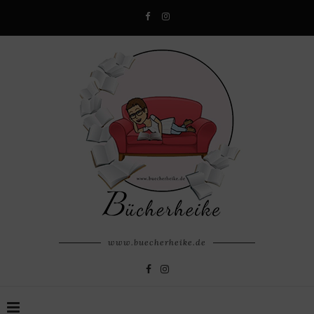
www.buecherheike.de