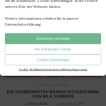
auf die Schaltfläche „Cookie-Einstellungen“ in der rechten
unteren Ecke der Webseite klicken.
Weitere Informationen erhalten Sie in unserer
Datenschutzerklärung.
Zustimmen und weiter
Nur funktionale Cookies
Cookie Einstellungen
Cookie-Richtlinie
Datenschutzerklärung
Impressum
Diverses
Rezension
EIN ZAUBERHAFTES WEIHNACHTSGESCHENK
VON MILA SUMMERS
von
Bücherheike
1. November 2019