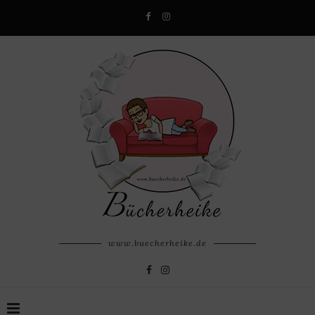
www.buecherheike.de