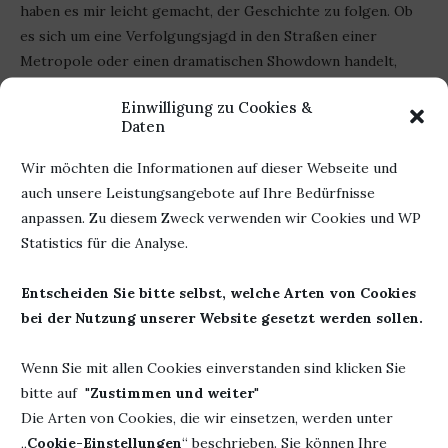
haben es mir leicht gemacht, der Geschichte zu folgen. Ob
es sich um eine Verfolgungsjagd in den Straßen einer
Metropole oder einen dramatischen Showdown handelt,
alles war so, dass ich den Atem angehalten und förmlich in
Einwilligung zu Cookies &
der Geschichte versunken bin.
Daten
„Stars and Smoke“ ist eine absolute Empfehlung von mir.
Wir möchten die Informationen auf dieser Webseite und
Nicht nur weil ich die Autorin mag, sondern weil es die
auch unsere Leistungsangebote auf Ihre Bedürfnisse
Geschichte verdient hat, gelesen zu werden.
anpassen. Zu diesem Zweck verwenden wir Cookies und WP
Statistics für die Analyse.
Werbung
Entscheiden Sie bitte selbst, welche Arten von Cookies
bei der Nutzung unserer Website gesetzt werden sollen.
Autor: Marie Lu
Herausgeber.
cbt Verlag
Titel: Stars and Smoke
Seiten: 448
Wenn Sie mit allen Cookies einverstanden sind klicken Sie
Erschienen: 15. Mai 2024
ISBN: 978-3-57031605
bitte auf "
Zustimmen und weiter
"
Die Arten von Cookies, die wir einsetzen, werden unter
„
Cookie-Einstellungen
“ beschrieben. Sie können Ihre