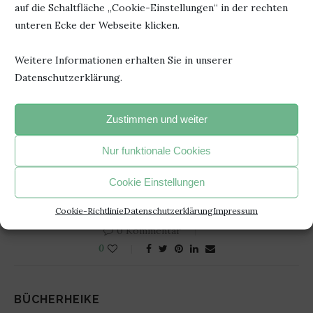
auf die Schaltfläche „Cookie-Einstellungen“ in der rechten
Autor: Anika Pätzold & Sophie
Herausgeber: RBM
unteren Ecke der Webseite klicken.
Lindenberg
Publishing
Weitere Informationen erhalten Sie in unserer
Titel: Kinderyoga & Traumreisen
Seiten 104
Datenschutzerklärung.
mit Kyra und Travis
ISBN: 978-
Erschienen: 24. März 2022
3949772207
Zustimmen und weiter
Nur funktionale Cookies
KINDERBÜCHER
REZENSION
Cookie Einstellungen
Cookie-Richtlinie
Datenschutzerklärung
Impressum
0 Kommentar
0
BÜCHERHEIKE