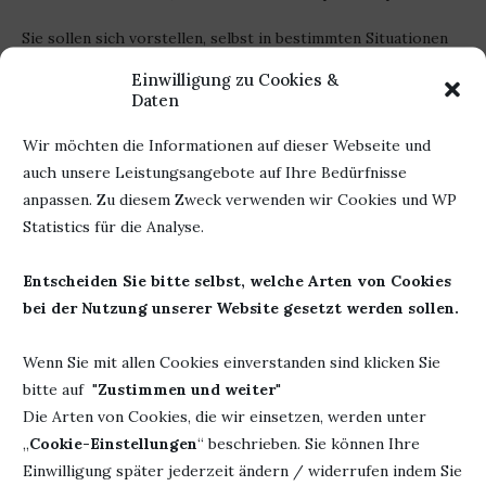
Sie sollen sich vorstellen, selbst in bestimmten Situationen
zu sein. Einen Jahrmarkt zu besuchen. Einen Berg zu
Einwilligung zu Cookies &
besteigen. Ein Abenteuer zu erleben. Selbstausgedachte
Daten
Geschichten, in denen die Kinder sich wiederfinden. So wird
Wir möchten die Informationen auf dieser Webseite und
ihre Fantasie angeregt und sie „kommen runter“, wie man so
auch unsere Leistungsangebote auf Ihre Bedürfnisse
schön sagt. Es sorgt für Ruhe und Entspannung.
anpassen. Zu diesem Zweck verwenden wir Cookies und WP
Die Eltern können ein schönes abendliches Ritual daraus
Statistics für die Analyse.
machen. Vor dem Schafengehen eine Geschichte erzählen
oder etwas vorlesen. Nicht jedem liegt das Erfinden von
Entscheiden Sie bitte selbst, welche Arten von Cookies
Geschichten.
bei der Nutzung unserer Website gesetzt werden sollen.
Mein Fazit: Es ist ein kleiner Ratgeber für Eltern. Eine Hilfe,
Wenn Sie mit allen Cookies einverstanden sind klicken Sie
Kinder in Bewegung zu bringen, sie vom Alltag wegzuholen,
bitte auf "
Zustimmen und weiter
"
ihnen Ruhe zu geben.
Die Arten von Cookies, die wir einsetzen, werden unter
„
Cookie-Einstellungen
“ beschrieben. Sie können Ihre
Werbung
Einwilligung später jederzeit ändern / widerrufen indem Sie