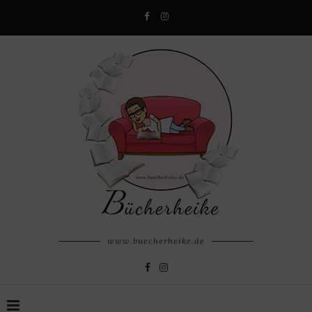
www.buecherheike.de