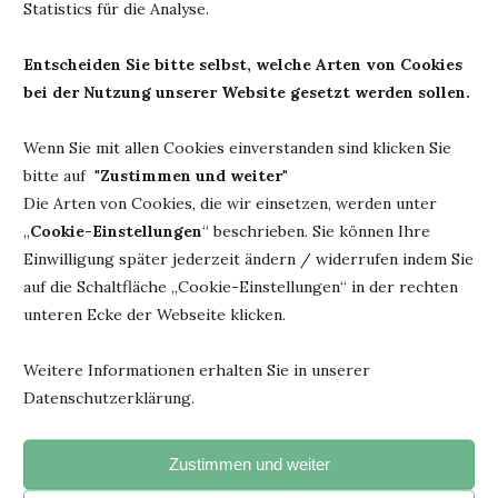
Statistics für die Analyse.
Autor: Peter Hunt
Herausgeber:
wbg
Entscheiden Sie bitte selbst, welche Arten von Cookies
Titel: Die Erfindung von
Theiss in
bei der Nutzung unserer Website gesetzt werden sollen.
Alice im Wunderland –
Wissenschaftliche
Wie alles begann
Buchgesellschaft
Wenn Sie mit allen Cookies einverstanden sind klicken Sie
Erschienen: 18. März
Seiten: 128
bitte auf "
Zustimmen und weiter
"
Die Arten von Cookies, die wir einsetzen, werden unter
2021
ISBN: 978-3806242645
„
Cookie-Einstellungen
“ beschrieben. Sie können Ihre
Einwilligung später jederzeit ändern / widerrufen indem Sie
auf die Schaltfläche „Cookie-Einstellungen“ in der rechten
unteren Ecke der Webseite klicken.
ALICE IM WUNDERLAND
PETER HUNT
REZENSION
Weitere Informationen erhalten Sie in unserer
Datenschutzerklärung.
0 Kommentar
0
Zustimmen und weiter