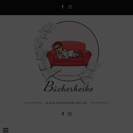
www.buecherheike.de