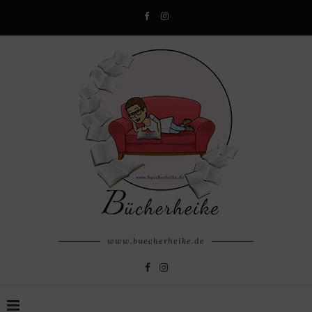
www.buecherheike.de