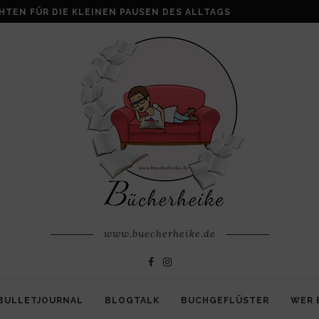
ALKE: WENN AUS VERLUST FAMILIE ENTSTEHT
www.buecherheike.de
BULLETJOURNAL
BLOGTALK
BUCHGEFLÜSTER
WER 