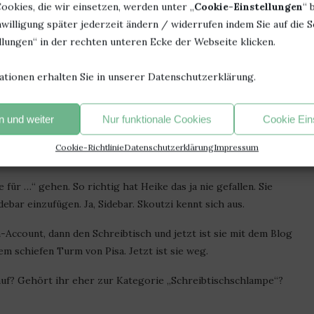
ookies, die wir einsetzen, werden unter „
Cookie-Einstellungen
“ 
Seite. Die wird bald „Über uns“ heißen und der kleine Skoutzi
willigung später jederzeit ändern / widerrufen indem Sie auf die S
so nach zillionen Beschwerden meinerseits – eingesehen und
lungen“ in der rechten unteren Ecke der Webseite klicken.
nicht dass das auf irgendeiner Liste verschwindet. Man weiß ja
ationen erhalten Sie in unserer Datenschutzerklärung.
n mit dem kleinen Extra“ nicht mehr weiterführen. Mit
 und weiter
Nur funktionale Cookies
Cookie Ein
 noch einer mit. Habt ihr ja bestimmt alle auch schon
r einfallen lassen. Aber momentan sieht es so aus, als würde
Cookie-Richtlinie
Datenschutzerklärung
Impressum
für …“ gehen. So richtig hat Heike das ja nie gefallen. Sie
debar einzufügen. Ja, Sidebar. Skoutzi kennt sich aus.
-Account, dann den Schreibtisch und jetzt ist sie mit dem Blog
em schiefen Turm von Pisa. Jetzt ist sie weg.
auf? Gehört ihr eher zur Kategorie „Schreibtischschlampe“?