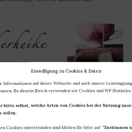
Einwilligung zu Cookies & Daten
e Informationen auf dieser Webseite und auch unsere Leistungsang
assen. Zu diesem Zweck verwenden wir Cookies und WP Statistics f
auf dem Blog
e bitte selbst, welche Arten von Cookies bei der Nutzung uns
 sollen.
buchtag ganz alleine machen darf. Heike meint, ich bin schon
rden, also waren alle zufrieden. Vielleicht ändern wir noch
len Cookies einverstanden sind klicken Sie bitte auf "
Zustimmen u
r noch hitzig diskutiert.