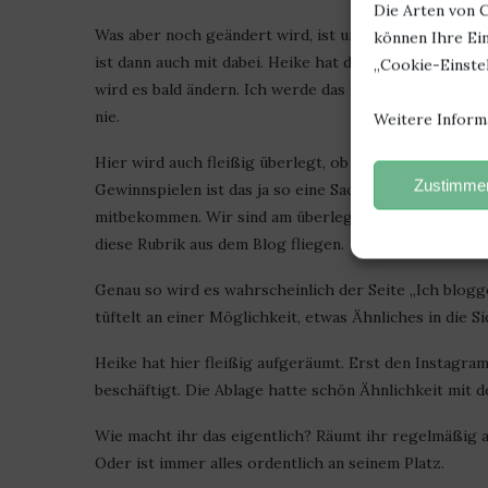
Die Arten von C
Was aber noch geändert wird, ist unsere „Über mich“ 
können Ihre Ein
ist dann auch mit dabei. Heike hat das auch gleich – 
„Cookie-Einstel
wird es bald ändern. Ich werde das im Auge behalten, 
nie.
Weitere Inform
Hier wird auch fleißig überlegt, ob wir die „Rezensio
Zustimmen
Gewinnspielen ist das ja so eine Sache. Es macht kaum
mitbekommen. Wir sind am überlegen, was wir uns dafü
diese Rubrik aus dem Blog fliegen.
Genau so wird es wahrscheinlich der Seite „Ich blogge 
tüftelt an einer Möglichkeit, etwas Ähnliches in die Si
Heike hat hier fleißig aufgeräumt. Erst den Instagram
beschäftigt. Die Ablage hatte schön Ähnlichkeit mit d
Wie macht ihr das eigentlich? Räumt ihr regelmäßig 
Oder ist immer alles ordentlich an seinem Platz.