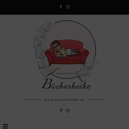
www.buecherheike.de