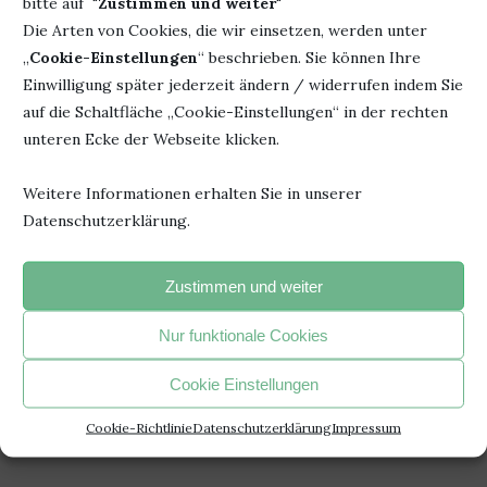
bitte auf "
Zustimmen und weiter
"
Die Arten von Cookies, die wir einsetzen, werden unter
Autor:
Emma Carroll
„
Cookie-Einstellungen
“ beschrieben. Sie können Ihre
Titel: Das Mädchen mit
Herausgeber: Woow
Einwilligung später jederzeit ändern / widerrufen indem Sie
den Schwefelhölzern
Books
auf die Schaltfläche „Cookie-Einstellungen“ in der rechten
schlägt zurück
Seiten: 208
unteren Ecke der Webseite klicken.
Erschienen: 11. September
ISBN: 978-3-039670284
2024
Weitere Informationen erhalten Sie in unserer
Datenschutzerklärung.
Zustimmen und weiter
26. November 2024
0 Kommentar
Nur funktionale Cookies
Cookie Einstellungen
Cookie-Richtlinie
Datenschutzerklärung
Impressum