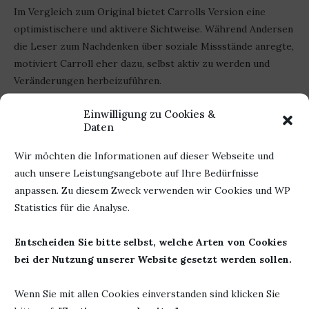
Im Vergleich zum Original bietet Carrolls Version eine
optimistischere und aktivere Sichtweise. Während Andersen
die Leser zum Nachdenken über soziale Missstände anregte,
motiviert Carroll eher dazu, selbst aktiv zu werden und
Veränderungen herbeizuführen.
Ich finde, Emma Carroll hat mit „Das Mädchen mit den
Einwilligung zu Cookies &
Daten
Schwefelhölzern schlägt zurück“ eine kraftvolle Geschichte
geschaffen, die den Geist des Originals bewahrt und
Wir möchten die Informationen auf dieser Webseite und
gleichzeitig eine zeitgemäße, hoffnungsvolle Botschaft
auch unsere Leistungsangebote auf Ihre Bedürfnisse
vermittelt.
anpassen. Zu diesem Zweck verwenden wir Cookies und WP
Statistics für die Analyse.
Dieses Buch ist nicht nur eine inspirierende Lektüre für
junge Leser, sondern auch ein wichtiges Plädoyer für soziale
Entscheiden Sie bitte selbst, welche Arten von Cookies
Gerechtigkeit.
bei der Nutzung unserer Website gesetzt werden sollen.
Wenn Sie mit allen Cookies einverstanden sind klicken Sie
Werbung